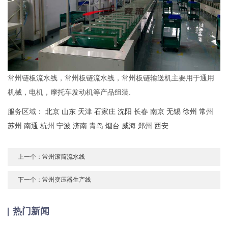
常州链板流水线，常州板链流水线，常州板链输送机主要用于通用
机械，电机，摩托车发动机等产品组装.
服务区域：
北京
山东
天津
石家庄
沈阳
长春
南京
无锡
徐州
常州
苏州
南通
杭州
宁波
济南
青岛
烟台
威海
郑州
西安
上一个：
常州滚筒流水线
下一个：
常州变压器生产线
热门新闻