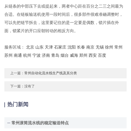
从链条的中部压下去或提起来，两者中心距在百分之二三之间最为
合适。在链板输送机使用一段时间后，很多部件很难准确调整时，
可以先把链节拆去，这里要记住的是一定要是偶数，锁片插在外
面，锁紧片的开口应朝转动的相反方向。
服务区域：
北京
山东
天津
石家庄
沈阳
长春
南京
无锡
徐州
常州
苏州
南通
杭州
宁波
济南
青岛
烟台
威海
郑州
西安
百度
上一篇：
常州自动化流水线生产线及其分类
下一篇：没有了
热门新闻
常州滚筒流水线的稳定输送特点