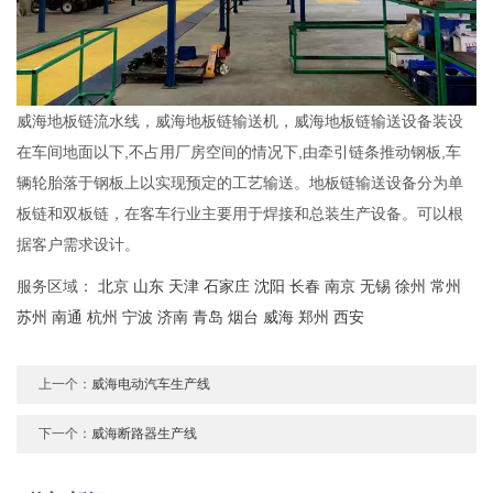
威海地板链流水线，威海地板链输送机，威海地板链输送设备装设
在车间地面以下,不占用厂房空间的情况下,由牵引链条推动钢板,车
辆轮胎落于钢板上以实现预定的工艺输送。地板链输送设备分为单
板链和双板链，在客车行业主要用于焊接和总装生产设备。可以根
据客户需求设计。
服务区域：
北京
山东
天津
石家庄
沈阳
长春
南京
无锡
徐州
常州
苏州
南通
杭州
宁波
济南
青岛
烟台
威海
郑州
西安
上一个：
威海电动汽车生产线
下一个：
威海断路器生产线